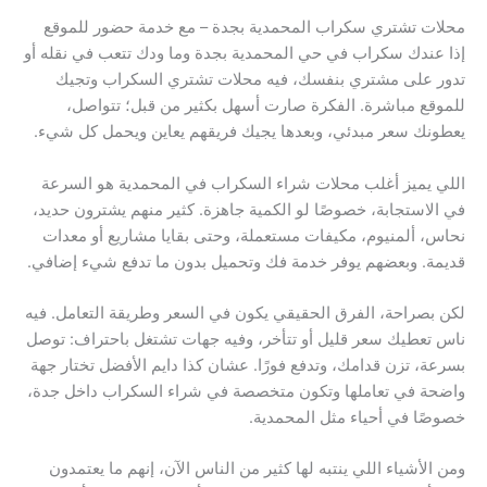
محلات تشتري سكراب المحمدية بجدة – مع خدمة حضور للموقع
إذا عندك سكراب في حي المحمدية بجدة وما ودك تتعب في نقله أو
تدور على مشتري بنفسك، فيه محلات تشتري السكراب وتجيك
للموقع مباشرة. الفكرة صارت أسهل بكثير من قبل؛ تتواصل،
يعطونك سعر مبدئي، وبعدها يجيك فريقهم يعاين ويحمل كل شيء.
اللي يميز أغلب محلات شراء السكراب في المحمدية هو السرعة
في الاستجابة، خصوصًا لو الكمية جاهزة. كثير منهم يشترون حديد،
نحاس، ألمنيوم، مكيفات مستعملة، وحتى بقايا مشاريع أو معدات
قديمة. وبعضهم يوفر خدمة فك وتحميل بدون ما تدفع شيء إضافي.
لكن بصراحة، الفرق الحقيقي يكون في السعر وطريقة التعامل. فيه
ناس تعطيك سعر قليل أو تتأخر، وفيه جهات تشتغل باحتراف: توصل
بسرعة، تزن قدامك، وتدفع فورًا. عشان كذا دايم الأفضل تختار جهة
واضحة في تعاملها وتكون متخصصة في شراء السكراب داخل جدة،
خصوصًا في أحياء مثل المحمدية.
ومن الأشياء اللي ينتبه لها كثير من الناس الآن، إنهم ما يعتمدون