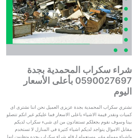
شراء سكراب المحمدية بجدة
0590027697 بأعلى الأسعار
اليوم
نشتري سكراب المحمدية بجدة عزيزى العميل نحن اننا نشترى اى
كميات ونقدر قيمة الاشياء باعلى الاسعار فما عليكم غير انكم تتصلو
بينا وسوف نقوم بجعلكم تستفادون من اى شىء سكراب لديكم
مقابل الاموال يتواجد لديكم اشياء كثيرة فى المنازل لا تستخدم
واشياء مهمله وغير مستعمله ارقام شراء سكراب بجده وتظنون انها