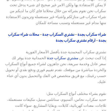
لا يمكن الاستفادة بها ولكن الامر غير صحيح اى شىء يدخل تحت
سكراب نحن نقوم بشرائه من خلال محلاتنا فاى كان ما لديكم من
شراء سكراب فى منازلكم واشياء غير مستعمله وتريدون الاستفادة
منها مدام غير مستعمله وتسبب مساحة للمكان
شراء سكراب بجدة
–
نشتري السكراب جدة
–
محلات شراء سكراب
بجدة
–
ارقام نشتري سكراب بجدة
نشتري سكراب المحمدية جدة بأفضل الأسعار الفورية
إذا كنت تبحث عن
مشتري سكراب جدة
الحمدانية جدة يوفر لك
سعر عادل وخدمة سريعة، نحن جاهزون لشراء جميع أنواع السكراب
والخردة مباشرة من موقعك. نقدم تقييم فوري ودفع نقدي أو تحويل
حسب رغبتك، مع فريق متخصص في الفك والتحميل بدون أي عناء
عليك.
نقوم بشراء مختلف أنواع السكراب مثل:
حديد سكراب، نحاس، ألمنيوم، ستانلس ستيل، مكيفات مستعملة،
ثلاجات، معدات كهربائية، كابلات، وبقايا المشاريع. سواء كانت