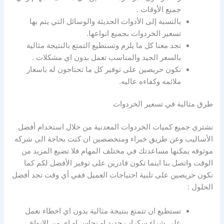
جميع الأوقات .
بالنسبة إلى الأدوات الحديثة والوسائل التي يتم بها
تسعير الخردوات بجميع انواعها.
تجد معنا كل ما يلزم وتستطيع التمتع بالنتيجة مثالية
بالسعر الجيد والمناسب تعمل بدون اي مشكلات .
نكون حريصين على توفير كل ما تحتاجون له باسعار
ملائمه وكفاءه عاليه.
طرق مثالية في تسعير الخردوات
نشتري جميع كميات الخردوات المعدنية من خلال استخدام أفضل
الأساليب وعن طريق خبراء ومتخصصين ان كنت بحاجة الى شركه
موثوقه يمكنها مساعدتك في مختلف المهام فلا تضيع المزيد من
الوقت واتصل بنا اينما تكون قادرين على توفير الأفضل لكم كما
نكون حريصين على تلبية احتياجات العميل ففي أي وقت تجد أفضل
الحلول :
تستطيع ان تتمتع بنتيجة مثالية بدون اي اخطاء نعمل
على شراء سكراب حديد او نحاس او اي من الانواع