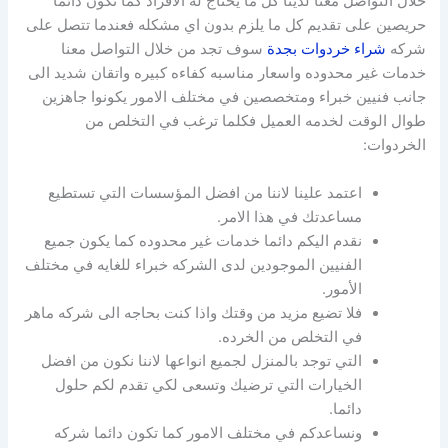
خلال التواصل معنا لدينا كل ما يحتاج له الافراد كما نكون دائما
حريصين على تقديم كل ما يلزم بدون اي مشكله فعندما تتصل على
شركه
شراء خردوات بجدة
سوف تجد من خلال التواصل معنا
خدمات غير محدوده واسعار مناسبه كفاءه كبيره واتقان شديد الى
جانب فنيين خبراء ومتخصصين في مختلف الامور يكونوا جاهزين
طوال الوقت لخدمه العميل فكلما ترغب في التخلص من
الخردوات:
اعتمد علينا لاننا من افضل المؤسسات التي تستطيع
مساعدتك في هذا الامر.
نقدم اليكم دائما خدمات غير محدوده كما يكون جميع
الفنيين الموجودين لدى الشركه خبراء للغايه في مختلف
الأمور.
فلا تضيع مزيد من وقتك واذا كنت بحاجه الى شركه ماهر
في التخلص من الخرده.
التي توجد بالمنزل لجميع انواعها لاننا نكون من افضل
الخيارات التي ترضيك وتسعى لكي تقدم لكم حلول
دائما.
ونساعدكم في مختلف الامور كما تكون دائما شركه