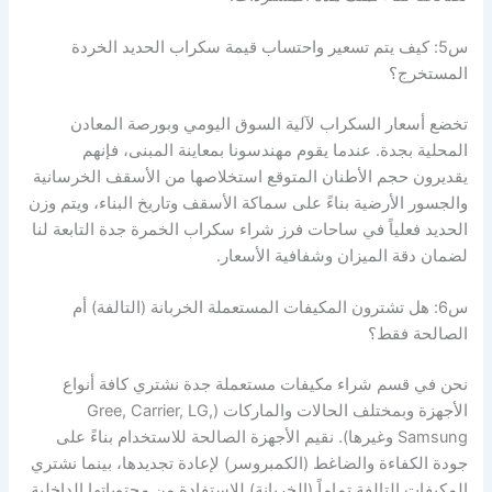
س5: كيف يتم تسعير واحتساب قيمة سكراب الحديد الخردة
المستخرج؟
تخضع أسعار السكراب لآلية السوق اليومي وبورصة المعادن
المحلية بجدة. عندما يقوم مهندسونا بمعاينة المبنى، فإنهم
يقديرون حجم الأطنان المتوقع استخلاصها من الأسقف الخرسانية
والجسور الأرضية بناءً على سماكة الأسقف وتاريخ البناء، ويتم وزن
الحديد فعلياً في ساحات فرز شراء سكراب الخمرة جدة التابعة لنا
لضمان دقة الميزان وشفافية الأسعار.
س6: هل تشترون المكيفات المستعملة الخربانة (التالفة) أم
الصالحة فقط؟
نحن في قسم شراء مكيفات مستعملة جدة نشتري كافة أنواع
الأجهزة وبمختلف الحالات والماركات (Gree, Carrier, LG,
Samsung وغيرها). نقيم الأجهزة الصالحة للاستخدام بناءً على
جودة الكفاءة والضاغط (الكمبروسر) لإعادة تجديدها، بينما نشتري
المكيفات التالفة تماماً (الخربانة) للاستفادة من محتوياتها الداخلية