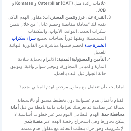
علامات رائدة مثل
Caterpillar (CAT)
و
Komatsu
و
.
JCB
القدرة على فرز وتثمين المستردات:
مقاول الهدم الذكي
يقدم لك “معادلة مقايضة وخصم عادل” من خلال تثمين
سكراب الحديد، النوافذ، الأبواب، والمكيفات
المستعملة، ونقلها فوراً لساحات تجميع
شراء سكراب
الخمرة جدة
لخصم قيمتها مباشرة من الفاتورة النهائية
للعميل.
التأمين والمسؤولية المدنية:
الالتزام بحماية سلامة
المارة والمباني المجاورة، وتوفير سواتر واقية، وتوثيق
حالة الجوار قبل البدء بالعمل.
لماذا يجب أن تتعامل مع مقاول مرخص لهدم المباني بجدة؟
القيام بأعمال هدم عشوائية دون تخطيط مسبق أو بالاستعانة
بعمالة غير نظامية قد يعرضك لغرامات مالية باهظة من قبل
أمانة
محافظة جدة
. الهدم النظامي اليوم يمر عبر خطوات أساسية لا
يمكن تجاوزها وهي استخراج رخصة الهدم عبر
منصة بلدي
الإلكترونية، وهو إجراء يتطلب التعاقد مع مقاول هدم معتمد