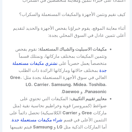
اعتماداً على خبراء تثمين ومعاينة متخصصين في السكراب
كيف نقيم ونثمن الأجهزة والمكيفات المستعملة والسكراب؟
أثناء معاينة الموقع، يقوم خبراؤنا بفحص الأجهزة والحديد لتقديم
أعلى تثمين عادل في السوق المحلي بجدة:
مكيفات الاسبليت والشباك المستعملة:
نقوم بفحص
وتثمين المكيفات بمختلف ماركاتها، ونمتلك قسماً
متخصصاً يعمل حصرياً على
نشتري مكيفات مستعملة
جدة
بمختلف حالاتها وماركاتها الرائدة ذات الطلب
العالي في سوق الأجهزة المستعملة بجدة مثل:
،
Gree
LG
،
Carrier
،
Samsung
،
Midea
،
Toshiba
،
Panasonic
، و
Daewoo
.
معايير تقييم التكييف:
المكيفات التي تحتوي على
ضواغط (كمبروسر) قوية وخراطيم نحاسية نقية (مثل
ماركات
Gree
و
Carrier
الكلاسيكية) تحصل دائماً على
التثمين الأعلى في قسم
شراء مكيفات مستعملة جدة
.
أما الماركات الذكية مثل
LG
و
Samsung
فيتم تقييمها