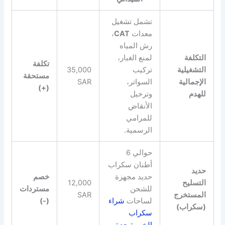
تشمل تشغيل
معدات
CAT
،
رش المياه
التكلفة
لمنع الغبار،
تكلفة
التشغيلية
تركيب
35,000
مستحقة
الإجمالية
السواتر،
SAR
(+)
للهدم
وترحيل
الأنقاض
للمرامي
الرسمية.
حوالي 6
أطنان سكراب
حديد
حديد مجهزة
خصم
التسليح
12,000
للشحن
مستردات
المستخرج
SAR
لساحات
شراء
(-)
(سكراب)
سكراب
الخمرة جدة