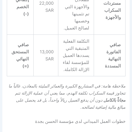
مستردات
22,000
والأجهزة التي
الخصم
السكراب
SAR
تم تثمينها
(-)
والأجهزة
وخصمها
لصالح العميل.
التكلفة الفعلية
صافي
صافي
المتبقية التي
الفاتورة
13,000
المستحق
يسددها العميل
النهائية
SAR
النهائي
للمؤسسة لقاء
المسددة
(=)
الإزالة الكاملة.
ملاحظة هامة: في المشاريع الكبيرة والعمائر المليئة بالمعادن، غالباً ما
تتجاوز قيمة السكراب تكلفة الهدم، مما يعني أن عملية الإزالة تتم
مجاناً بالكامل
دون أن يدفع العميل ريالاً واحداً، بل قد يحصل على
مبالغ مالية إضافية لصالحه.
خطوات العمل الميداني لدى مؤسسة الحسن بجدة