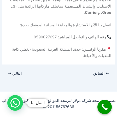
الحديثة، مع تقديم أفضل قيمة سوقية لتثمين السكراب ومكيفات
الاسبليت والشباك المستعملة بمختلف ماركاتها الرائدة مثل
،
LG
Gree
، و
Carrier
.
اتصل بنا الآن للاستشارة والمعاينة المجانية لموقعك بجدة:
رقم الهاتف والتواصل المباشر:
0590027697
مقرنا الرئيسي:
جدة، المملكة العربية السعودية (نغطي كافة
البلديات والأحياء).
السابق
التالي
تصميم وبرمجة شركة دولار لبرمجة المواقع . سيو صح للتواصل وتس اب
اتصل بنا
00201156767636