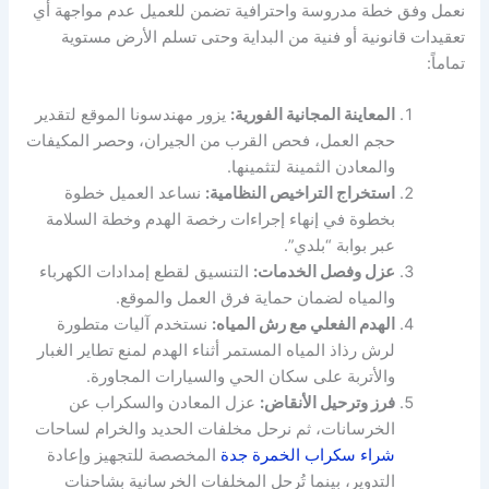
نعمل وفق خطة مدروسة واحترافية تضمن للعميل عدم مواجهة أي
تعقيدات قانونية أو فنية من البداية وحتى تسلم الأرض مستوية
تماماً:
المعاينة المجانية الفورية:
يزور مهندسونا الموقع لتقدير
حجم العمل، فحص القرب من الجيران، وحصر المكيفات
والمعادن الثمينة لتثمينها.
استخراج التراخيص النظامية:
نساعد العميل خطوة
بخطوة في إنهاء إجراءات رخصة الهدم وخطة السلامة
عبر بوابة “بلدي”.
عزل وفصل الخدمات:
التنسيق لقطع إمدادات الكهرباء
والمياه لضمان حماية فرق العمل والموقع.
الهدم الفعلي مع رش المياه:
نستخدم آليات متطورة
لرش رذاذ المياه المستمر أثناء الهدم لمنع تطاير الغبار
والأتربة على سكان الحي والسيارات المجاورة.
فرز وترحيل الأنقاض:
عزل المعادن والسكراب عن
الخرسانات، ثم نرحل مخلفات الحديد والخرام لساحات
شراء سكراب الخمرة جدة
المخصصة للتجهيز وإعادة
التدوير، بينما تُرحل المخلفات الخرسانية بشاحنات