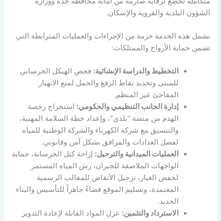
متكاملة تخضع لرقابة صارمة من أمانة محافظة جدة ووزارة
الشؤون البلدية والقروية والإسكان.
تشمل هذه الخدمة حزمة من الإجراءات والعمليات المترابطة التي
تضمن حماية الأرواح والممتلكات:
التخطيط والدراسة الإنشائية:
فحص الهيكل الخرساني
للمبنى وتحديد نقاط الرفع والحمل لمنع الانهيار
المفاجئ غير المنظم.
إدارة الجانب التنظيمي والحكومي:
استخراج رخصة
الهدم من منصة “بلدي”، وإعداد خطة السلامة المهنية،
والتنسيق مع شركة الكهرباء والشركة الوطنية للمياه
لفصل العدادات والمرافق بشكل آمن وقانوني.
العمليات الميدانية والترحيل:
إزاحة كتل الخرسانة، حماية
الواجهات الملاصقة للجيران، رش المياه المستمر
لخفض الغبار، ترحيل الأنقاض للمقالب الرسمية
المعتمدة، وتسليم الموقع فضاءً جاهزاً للتأسيس والبناء
الجديد.
الاسترداد والتثمين:
عزل المواد القابلة لإعادة التدوير