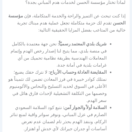
لماذا تختار مؤسسة الحسن لخدمات هدم المباني بجدة؟
إذا كنت تبحث عن التميز والراحة والخدمة المتكاملة، فإن
مؤسسة
الحسن
تقدم لك حزمة متكاملة تجعل عملية هدم مبناك تجربة
خالية من المتاعب بفضل المزايا الحقيقية التالية:
شريك بلدي المعتمد رسميّاً:
نحن جهة معتمدة بالكامل
في منصة بلدي، مما يتيح لنا إصدار رخص الهدم وإتمام
المعاملات الهندسية بطريقة نظامية تحميك من أي
غرامات بلدية في أمانة جدة.
المقايضة العادلة وحساب الأرباح:
لا نترك حقك يضيع؛
نمتلك كوادر خبيرة في فرز المعادن تضمن لك تثميناً هو
الأعلى في السوق لحديد التسليح والنحاس والألومنيوم
وخصمها من التكلفة التشغيلية لإحداث فارق هائل في
سعر الهدم.
السلامة أولاً والجوار آمن:
نتبع كود السلامة السعودي
الصارم في عزل المباني، ونوفر سواتر واقية لمنع تناثر
الركام، وننفذ الهدم بحذر تام لضمان عدم تعرض
أساسات أو جدران جيرانك لأي خدش أو اهتزاز.