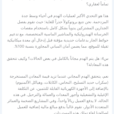
تماماً لعقاري؟
هذا هو التحدي الأكبر لعمليات الهدم في أحياء وسط جدة
المزدحمة. نحن نتبع بروتوكولاً حذراً للغاية؛ حيث نقوم بفصل
الجدارين المشتركين يدوياً بشكل كامل باستخدام مقصات
الخرسانة الهيدروليكية والمناشير الماسية المتخصصة، مع تدعيم
حوائط الجار بدعامات حديدية مؤقتة قبل إدخال أي معدة ميكانيكية
ثقيلة للموقع، مما يضمن أمان المباني المجاورة بنسبة 100%.
س4: هل يتم الهدم مجاناً بالكامل في بعض الحالات؟ وكيف تتحقق
هذه المعادلة؟
نعم، يتحقق الهدم المجاني عندما تزيد قيمة المعادن المستخرجة
(سكراب حديد التسليح، النحاس، الكابلات، وهياكل الألمنيوم)
بالإضافة إلى الأجهزة الكهربائية القابلة للتثمين، عن التكلفة
الإغيلية والتشغيلية وأجور المعدات والعمالة والترحيل. في هذه
الحالة، لا يدفع العميل ريالاً واحداً، وفي المشاريع الضخمة والعمائر
المتعددة الأدوار، نقوم غالباً بدفع مبالغ مالية إضافية للعميل
لصالحنا لقاء تملك هذه المستردات.