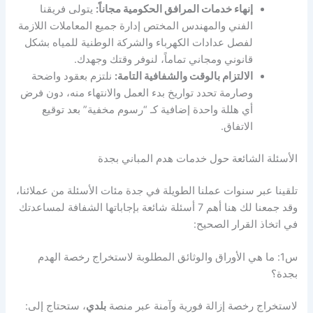
إنهاء خدمات المرافق الحكومية مجاناً:
يتولى فريقنا
الفني والمهندس المختص إدارة جميع المعاملات اللازمة
لفصل عدادات الكهرباء والشركة الوطنية للمياه بشكل
قانوني ومجاني تماماً، لنوفر وقتك وجهدك.
الالتزام بالوقت والشفافية التامة:
نلتزم بعقود واضحة
وصارمة تحدد تواريخ بدء العمل والانتهاء منه، دون فرض
أي هللة واحدة إضافية كـ “رسوم مخفية” بعد توقيع
الاتفاق.
الأسئلة الشائعة حول خدمات هدم المباني بجدة
تلقينا عبر سنوات عملنا الطويلة في جدة مئات الأسئلة من عملائنا،
وقد جمعنا لك هنا أهم 7 أسئلة شائعة بإجاباتها الشفافة لمساعدتك
في اتخاذ القرار الصحيح:
س1: ما هي الأوراق والوثائق المطلوبة لاستخراج رخصة الهدم
بجدة؟
لاستخراج رخصة إزالة فورية وآمنة عبر منصة
بلدي
، ستحتاج إلى: