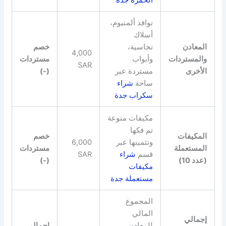
نوافذ ألمنيوم،
أسلاك
المعادن
نحاسية،
خصم
4,000
والمستردات
وأبواب
مستردات
SAR
الأخرى
مستردة عبر
(-)
ساحة
شراء
سكراب جدة
مكيفات منوعة
تم فكها
المكيفات
خصم
وتثمينها عبر
6,000
المستعملة
مستردات
قسم
شراء
SAR
(عدد 10)
(-)
مكيفات
مستعملة جدة
المجموع
المالي
إجمالي
للمعادن
إجمالي