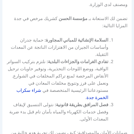
ومصنف لدى الوزارة.
تضمن لك الاستعانة بـ
مؤسسة الحسن
كشريك مرخص في جدة
المزايا التالية:
السلامة الإنشائية للمباني المجاورة:
حماية جدران
وأساسات الجيران من الاهتزازات الناتجة عن المعدات
الثقيلة.
تفادي الغرامات والجزاءات البلدية:
نلتزم بتركيب السواتر
الواقية، ووضع اللوحات التحذيرية، وتوفير حاويات ترحيل
الأنقاض المرخصة لمنع تراكم المخلفات في الشوارع.
ونعمل على فرز وتتويج مخلفات المعادن في
مستودعاتنا الرئيسية المتخصصة في
شراء سكراب
الخمرة جدة
.
فصل المرافق بطريقة قانونية:
نتولى التنسيق لإيقاف
وفصل خدمات الكهرباء والمياه بأمان تام قبل بدء ضربة
المعدات الأولى.
ضمانات الأمان والمصداقية: كيف نضمن لك تجربة هدم خالية من