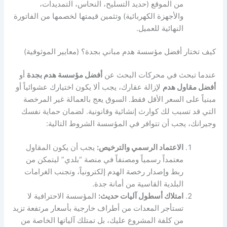
من الموقع (حديد التسليح، النحاس، التمديدات،
والأجهزة الكهربائية) وتثمين قيمتها لخصمها من الفاتورة
النهائية للعميل.
كيف تختار أفضل مؤسسة هدم مباني بجدة؟ (معايير الموثوقية)
عندما تبحث في محركات البحث عن
أفضل مؤسسة هدم بجدة
أو
أفضل مقاول هدم
لإزالة عقارك، يجب ألا يكون اختيارك عشوائياً أو
مبنياً على السعر الأقل فقط. السوق يعج بالعمالة غير المرخصة
التي قد تسبب لك كوارث إنشائية وقانونية. لضمان حماية نفسك
وجيرانك، يجب أن تتوافر في المؤسسة الشروط التالية:
الاعتماد الرسمي والترخيص:
يجب أن يكون المقاول
معتمداً رسمياً ومصنفاً في منصة “بلدي” ليتمكن من
ربط وإصدار رخصة الهدم إلكترونياً، وتجنب الغرامات
البلدية القاسية من أمانة جدة.
امتلاك أسطول آليات حديث:
المؤسسة الاحترافية لا
تستأجر المعدات من أطراف خارجية بأسعار مرتفعة تزيد
من كلفة المشروع عليك، بل تمتلك آلياتها الخاصة من