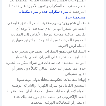
المسؤوليات المشتركة، والقيمة المالية المعتمدة بعد
خصم مستردات السكراب وتثمين الأجهزة عبر خدماتنا
المرخصة لـ
شراء سكراب جدة
و
شراء مكيفات
مستعملة جدة
.
ضمان عدم وجود رسوم مخفية:
السعر المتفق عليه في
العقد هو السعر النهائي الذي ستدفعه. لا توجد أي
تكاليف إضافية مفاجئة لترحيل الأنقاض إلى المقالب
العمومية المرخصة من أمانة جدة، أو لتوفير صهاريج
المياه لرش الأتربة.
الشفافية في تثمين السكراب:
نعتمد في تسعير حديد
التسليح المستخرج على الميزان الفعلي والأسعار
اليومية المعتمدة في ساحات فرز شراء سكراب الخمرة
جدة، مما يضمن لك حقك المالي كاملاً دون بخص أو
تقدير عشوائي.
إنهاء المعاملات الحكومية مجاناً:
يتولى مهندسونا
التنسيق الكامل مع شركة الكهرباء والشركة الوطنية
للمياه لإصدار خطابات فصل الخدمة بأمان، ومتابعة ربط
العقد الإلكتروني في منصة بلدي دون تحميلك عناء
الانتظار أو المعاملات الورقية المعقدة.