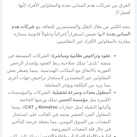
الفرق بين شركات هدم المباني بجدة والمقاولين الأفراد (أيها
أفضل؟)
يتجه الكثير من ملاك الفلل والمستثمرين للتعاقد مع
شركات هدم
المباني بجدة
لأنها تضمن استقراراً إجرائياً وحلولاً قانونية ممتازة
مقارنة بالمقاولين الأفراد غير النظاميين:
عقود وتراخيص نظامية ومباشرة:
الشركات المصنفة في
منصة “بلدي” تملك صلاحية ربط العقود وإصدار الرخص
الفورية بالاتفاق مع المكاتب الهندسية، بينما يضطر بعض
المقاولين غير المعتمدين لاستئجار تراخيص جهات أخرى
مما يزيد من التكلفة ويؤخر المعاملة.
أسطول معدات وسرعة تشغيلية:
الشركات والمؤسسات
الكبيرة مثل
مؤسسة الحسن
تملك ورشها الخاصة
وآلياتها الثقيلة (مثل حفارات
Komatsu
و
CAT
)، بينما
المقاول الفرد الصغير يعتمد في الغالب على استئجار
المعدات من السوق اليومي، مما يجعله عرضة للتأخير
في حال قلة المعدات المعروضة.
إدارة متكاملة للسكراب وإعادة التدوير:
تمتلك الشركات