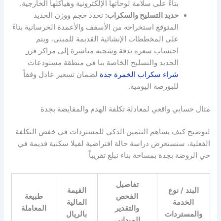
بناءً على سلامة لوحاتها الإلكترونية وهياكلها الخارجية.
حديد التسليح والسكراب:
نحدد حجم ووزن الحديد
المتوقع استخراجه من الأسقف والأعمدة الخرسانية بناءً
على المخططات الإنشائية القديمة للمبنى، ويتم
احتساب سعره بدقة وشحنه مباشرة إلى مراكز فرز
الحديد والتسليح الخاصة بنا في منطقة مستودعات
شراء سكراب الخمرة جدة
لضمان تسعير عادل وفقاً
للبورصة اليومية.
مثال حسابي واقعي لمعادلة تكلفة الهدم والمقايضة بجدة
لتوضيح كيف يساهم التثمين الذكي للمستردات في خفض التكلفة
الفعلية، سنستعرض دراسة حالة افتراضية لفيلا سكنية قديمة في
حي الروضة بجدة بمساحة بناء تبلغ تقريباً
تفاصيل
البند / نوع
القيمة
الفحص
طبيعة
الخدمة
المالية
والتقدير
المعاملة
والمستردات
بالريال
الميداني