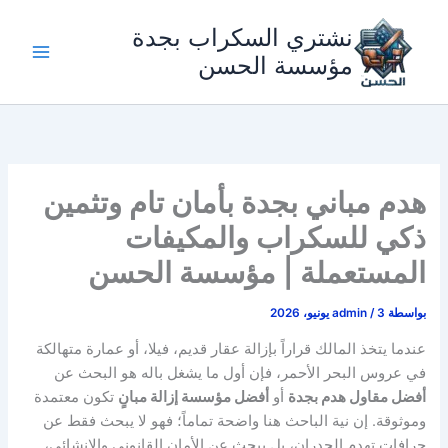
خطي
نشتري السكراب بجدة
لى
لمحتوى
مؤسسة الحسن
هدم مباني بجدة بأمان تام وتثمين
ذكي للسكراب والمكيفات
المستعملة | مؤسسة الحسن
بواسطة
3 يونيو، 2026
/
admin
عندما يتخذ المالك قراراً بإزالة عقار قديم، فيلا، أو عمارة متهالكة
في عروس البحر الأحمر، فإن أول ما يشغل باله هو البحث عن
أفضل مقاول هدم بجدة
أو
أفضل مؤسسة إزالة مبانٍ
تكون معتمدة
وموثوقة. إن نية الباحث هنا واضحة تماماً؛ فهو لا يبحث فقط عن
جرافات تهدم الجدران، بل يبحث عن الأمان القانوني والإنشائي،