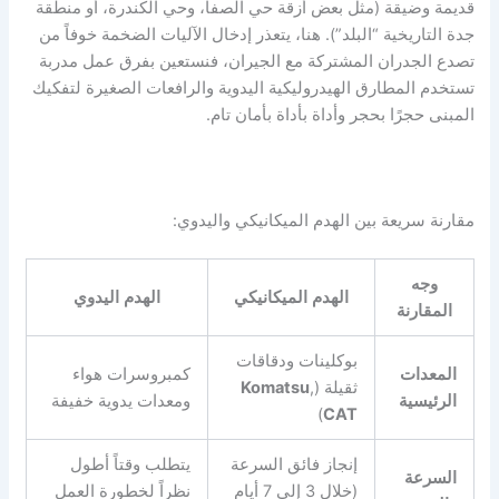
قديمة وضيقة (مثل بعض أزقة حي الصفا، وحي الكندرة، أو منطقة
جدة التاريخية “البلد”). هنا، يتعذر إدخال الآليات الضخمة خوفاً من
تصدع الجدران المشتركة مع الجيران، فنستعين بفرق عمل مدربة
تستخدم المطارق الهيدروليكية اليدوية والرافعات الصغيرة لتفكيك
المبنى حجرًا بحجر وأداة بأداة بأمان تام.
مقارنة سريعة بين الهدم الميكانيكي واليدوي:
وجه
الهدم الميكانيكي
الهدم اليدوي
المقارنة
بوكلينات ودقاقات
المعدات
كمبروسرات هواء
ثقيلة (
,
Komatsu
الرئيسية
ومعدات يدوية خفيفة
)
CAT
إنجاز فائق السرعة
يتطلب وقتاً أطول
السرعة
(خلال 3 إلى 7 أيام
نظراً لخطورة العمل