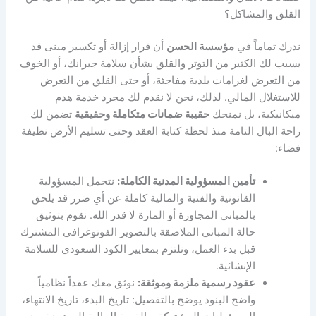
القلق والمشاكل؟
ندرك تماماً في
مؤسسة الحسن
أن قرار إزالة أو تكسير مبنى قد
يسبب لك الكثير من التوتر والقلق بشأن سلامة جيرانك، أو الخوف
من التعرض لغرامات بلدية مفاجئة، أو حتى القلق من التعرض
للاستغلال المالي. لذلك، نحن لا نقدم لك مجرد خدمة هدم
ميكانيكية، بل نمنحك
حقيبة ضمانات متكاملة وحقيقية
تضمن لك
راحة البال التامة منذ لحظة كتابة العقد وحتى تسليم الأرض نظيفة
فضاء:
تأمين المسؤولية المدنية الكاملة:
نتحمل المسؤولية
القانونية والفنية والمالية كاملة عن أي ضرر قد يلحق
بالمباني المجاورة أو المارة لا قدر الله. نقوم بتوثيق
حالة المباني الملاصقة بالتصوير الفوتوغرافي المشترك
قبل بدء العمل، ونلتزم بمعايير الكود السعودي للسلامة
الإنشائية.
عقود رسمية ملزمة وموثقة:
نوثق معك عقداً نظامياً
واضح البنود يوضح بالتفصيل: تاريخ البدء، تاريخ الانتهاء،