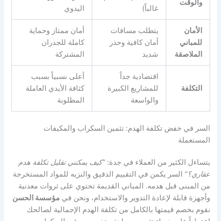
والوقت
غالباً)
اليدوي
الأمان
يتطلب مسافات
أمان ممتاز وحماية
للمباني
أمان كافية وحذر
كاملة للجدران
الملاصقة
شديد
المشتركة
اقتصادية جداً
أعلى نسبياً بسبب
التكلفة
للمشاريع الكبيرة
كثافة الأيدي العاملة
والواسعة
المطلوبة
السر في خفض تكلفة الهدم: تثمين السكراب والمكيفات
المستعملة
يتساءل الكثير من العملاء في جدة:
“كيف يمكنني تقليل تكلفة هدم
عقاري؟”
السر يكمن في التقييم الدقيق والنزيه للمواد المستخرجة
من المبنى قبل هدمه. المباني القديمة تحتوي على ثروات معدنية
وأجهزة قابلة لإعادة التدوير والاستخدام، ونحن في
مؤسسة الحسن
نقوم بخصم قيمتها بالكامل من تكلفة الهدم الإجمالية لصالحك