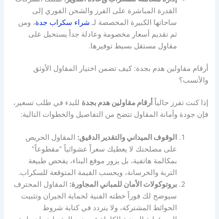
القدرة المباشرة على الفرز والشحن الفوري إلى
ساحاتها الكبيرة المخصصة لـ
شراء سكراب جدة
، ومن
ثم تقديم أسعار مخصومة وعادلة جداً يستحيل على
مقاول مستقل بسيط توفيرها.
أرقام مقاولين هدم بجدة: كيف تضمن اختيار المقاول الأوثق
والأنسب؟
إذا كنت تفرز حالياً
أرقام مقاولين هدم بجدة
للبدء في طلب تسعير،
فإن جودة وأمانة المقاول تتضح من التفاصيل والخطوات التالية:
الوقوف الميداني والتقدير الدقيق:
المقاول الحريص
على مصلحتك لا يعطيك سعراً عشوائياً “مقطوعاً”
بمكالمة هاتفية، بل يزور موقع البناء، يفحص طبيعة
التربة والخرسانة، ويحسب القيمة المتوقعة للسكراب.
بروتوكولات الأمان للمباني المجاورة:
المقاول المحترف
سيوضح لك فوراً خطته الفنية لحماية الجيران وتثبيت
الحوائط المشتركة، ولا يتردد في كتابة شروط