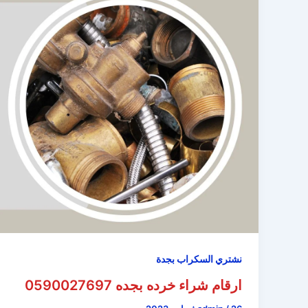
نشتري السكراب بجدة
ارقام شراء خرده بجده 0590027697