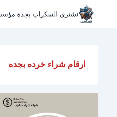
خطي
لى
نشتري السكراب بجدة مؤس
لمحتوى
ارقام شراء خرده بجده