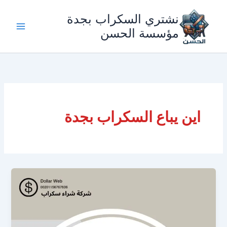
خطي
نشتري السكراب بجدة
لى
لمحتوى
مؤسسة الحسن
اين يباع السكراب بجدة