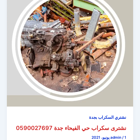
نشتري السكراب بجدة
نشترى سكراب حي الفيحاء جدة 0590027697
1 يونيو، 2021
/
admin