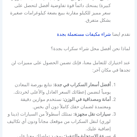
كبيرة) يمنحك دائماً قوة تفاوضية أفضل لتحصل على
سعر مميز للكيلو مقارنة ببيع بضعة كيلوغرامات صغيرة
بشكل متفرق.
نقدم ايضا
شراء مكيفات مستعملة بجدة
لماذا نحن أفضل محل شراء سكراب بجدة؟
عند اختيارك للتعامل معنا، فإنك تضمن الحصول على مميزات لن
تجدها في مكان آخر:
أفضل أسعار السكراب في جدة:
نتابع بورصة المعادن
يومياً لنضمن إعطائك السعر العادل والأعلى لخردتك.
أمانة ومصداقية في الوزن:
نستخدم موازين دقيقة
ومعتمدة لضمان حقك كاملاً دون أي بخس.
سيارات نقل مجهزة:
نمتلك أسطولاً من السيارات (دينا و
لوري) لنقل السكراب من موقعك مجاناً ودون أي تكاليف
إضافية عليك.
سرعة الاستجابة والتنفيذ:
بمجرد تواصلك معنا على