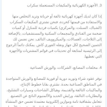
3. الأجهزة الكهربائية والمكيفات المستعملة سكراب
إذا كان لديك أجهزة كهربائية تالفة أو خربانة وتريد التخلص منها
والاستفادة من قيمتها كخردة، فنحن نشتري المكيفات السكراب
(الشباك، السبلت، والمركزي) بكميات فردية للمنازل أو كميات
ضخمة من الفنادق والمجمعات السكنية والمستشفيات، بالإضافة
إلى الثلاجات، الغسالات، والميكروويف التالف. نحن نضمن لك
التثمين الصحيح لكل جهاز ونقله الفوري كاش. يمكنك دائماً الرجوع
إلى الرئيسية لمتابعة أي تحديثات في قوائم المشتريات والأجهزة
التي نغطيها.
4. مخلفات المصانع، الشركات، والورش الصناعية
نوفر عقود شراء وتوريد دورية أو فورية للمصانع والورش المتواجدة
في المناطق الصناعية بجدة. نشتري بقايا خطوط الإنتاج،
والماكينات التالفة والقديمة، وهياكل الشاحنات وسيارات التشليح،
والبطاريات التالفة، ورايش الحديد والألمنيوم الناتج عن التصنيع.
نتعامل بشفافية تامة وموازين إلكترونية معتمدة تضمن حق المنشأة