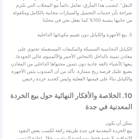
النقل”. لتجنب هذا المأزق، تعامل دائماً مع المحلات التي تلتزم
صراحة بأن خدمات التحميل والسيارات مجانية بالكامل ومكفولة
من جانبها بنسبة 100% كما نفعل نحن في محلنا.
5. بيع الأجهزة والكيابل دون تقييم مكوناتها الداخلية
الكيابل النحاسية السميكة والمكيفات المستعملة تحتوي على
معادن ثمينة بالداخل (النحاس الأحمر والألمنيوم عالي الجودة).
بيعها كأشياء تالفة عادية دون تثمين محتواها الداخلي من المعادن
يضيع عليك فرصة ربح ممتازة. تأكد من أن المندوب يثمن الأجهزة
والكيابل بناءً على قيمتها الفعلية وليس كحديد خردة رخيص.
10. الخلاصة والأفكار النهائية حول بيع الخردة
المعدنية في جدة
يمكن أن يكون
بيع الخردة المعدنية في جدة طريقة رائعة لكسب بعض النقود
الإضافية. لا تقوم فقط بمساعدة البيئة من خلال إعادة التدوير،