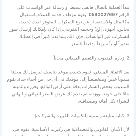
تبدأ العملية باتصال هاتفي بسيط أو رسالة عبر الواتساب على
الرقم
0590027697
. يقوم موظف خدمة العملاء باستقبال
مكالمتك والاستفسار عن نوع السكراب المتوفر لديك (حديد،
نحاس، أجهزة، إلخ) وحجمه التقريبي. إذا كان بإمكانك إرسال صور
للسكراب عبر الواتساب، فإن ذلك يساعدنا كثيراً في إعطائك
تقديراً أولياً سريعاً ودقيقاً للسعر.
2. زيارة المندوب والتقييم الميداني مجاناً
بعد الاتفاق المبدئي، نقوم بتحديد موعد يناسبك ليرسل لك محلنا
مندوباً خبيراً ومتخصصاً إلى موقعك في أي حي من أحياء جدة. يقوم
المندوب بفحص السكراب بدقة على أرض الواقع، وفرزه وتثمينه
بناءً على جودته ووزنه، ثم يقدم لك عرض السعر النهائي والنهائي
للشراء بكل أمانة ومصداقية.
3. كتابة مبايعة رسمية (للكميات الكبيرة والشركات)
لأن الأمان القانوني والمصداقية هي ركيزتنا الأساسية، نقوم في