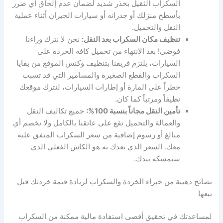
السكراب الثقيل بحذر شديد لضمان عدم إلحاق أي ضرر
بأسطح منزلك أو جدرانه أو سيارات الجيران أثناء عملية
النقل والتحميل.
تنظيف مكان السكراب بعد النقل:
نحن لا نترك وراءنا
فوضى! بعد الانتهاء من تحميل كافة الخردة على
السيارات، يلتزم فريقنا بتنظيف وكنس الموقع من بقايا
السكراب والقطع الصغيرة والمسامير التي قد تسبب
خطراً على المارة أو إطارات السيارات، لنترك موقعك
نظيفاً ومرتباً كما كان.
تأمين النقل مجاناً بنسبة 100%:
جميع تكاليف النقل
والعمالة والتحميل تقع على عاتقنا بالكامل ولا نخصم أي
مبالغ أو رسوم إضافية من سعر السكراب المتفق عليه
معك. السعر الذي نعدك به هو الكاش الفعلي الذي
ستمسكه بيدك.
نصائح ذهبية من خبراء الخردة والسكراب لزيادة قيمة خردتك قبل
بيعها
لمساعدتك في تحقيق أقصى استفادة مالية ممكنة من السكراب