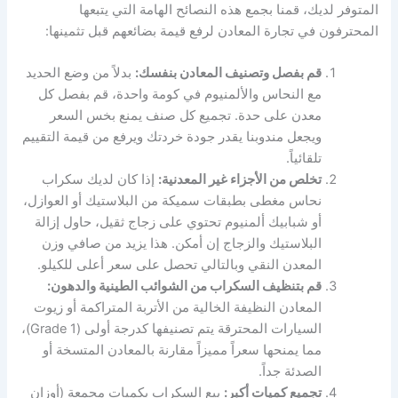
المتوفر لديك، قمنا بجمع هذه النصائح الهامة التي يتبعها
المحترفون في تجارة المعادن لرفع قيمة بضائعهم قبل تثمينها:
قم بفصل وتصنيف المعادن بنفسك:
بدلاً من وضع الحديد
مع النحاس والألمنيوم في كومة واحدة، قم بفصل كل
معدن على حدة. تجميع كل صنف يمنع بخس السعر
ويجعل مندوبنا يقدر جودة خردتك ويرفع من قيمة التقييم
تلقائياً.
تخلص من الأجزاء غير المعدنية:
إذا كان لديك سكراب
نحاس مغطى بطبقات سميكة من البلاستيك أو العوازل،
أو شبابيك ألمنيوم تحتوي على زجاج ثقيل، حاول إزالة
البلاستيك والزجاج إن أمكن. هذا يزيد من صافي وزن
المعدن النقي وبالتالي تحصل على سعر أعلى للكيلو.
قم بتنظيف السكراب من الشوائب الطينية والدهون:
المعادن النظيفة الخالية من الأتربة المتراكمة أو زيوت
السيارات المحترقة يتم تصنيفها كدرجة أولى (Grade 1)،
مما يمنحها سعراً مميزاً مقارنة بالمعادن المتسخة أو
الصدئة جداً.
تجميع كميات أكبر:
بيع السكراب بكميات مجمعة (أوزان