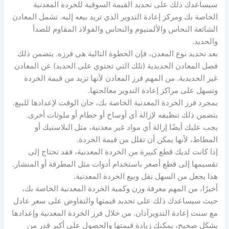
سيساعدك ذلك على تحديد القيمة السوقية للخردة المعدنية
الخاصة بك ومركز إعادة التدوير الذي تريد بيعه إليه. تشمل المعادن
الشائعة النحاس والألمنيوم والنحاس والفولاذ المقاوم للصدأ
والحديد.
بعد تحديد نوع المعدن، فإن الخطوة التالية هي فرزه. يتضمن ذلك
فصل المعادن الحديدية (تلك التي تحتوي على الحديد) عن المعادن
غير الحديدية. من المهم فرز المعادن لأنها تزيد من قيمة الخردة
وتسهل على مراكز إعادة التدوير معالجتها.
بمجرد فرز الخردة المعدنية الخاصة بك، حان الوقت لإعدادها للبيع.
يتضمن ذلك تنظيفه لإزالة أي أوساخ أو حطام أو ملوثات أخرى.
يجب عليك أيضًا إزالة أي مواد غير معدنية، مثل البلاستيك أو
المطاط، لأنها يمكن أن تقلل من قيمة الخردة.
إذا كانت لديك قطع كبيرة من الخردة المعدنية، فقد تحتاج إلى
تقسيمها إلى قطع أصغر باستخدام أدوات مثل المطرقة أو المنشار.
هذا يجعل من السهل نقل وبيع الخردة المعدنية.
أخيرًا، من المهم معرفة وزن وكمية الخردة المعدنية الخاصة بك،
حيث سيساعدك ذلك على تحديد قيمتها والتفاوض على سعر عادل
مع سنت إعادة التدويرآذان. من خلال فرز الخردة المعدنية وإعدادها
بشكل صحيح، يمكنك زيادة قيمتها والحصول على أكبر قدر من