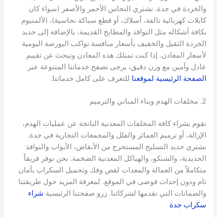
والخردة في جدة. نشتري النحاس الأحمر والأصفر (سواء كان
كابلات كهربائية تالفة، أسلاك، أو قطع سباكة نحاسية)، الألمنيوم
بكافة أشكاله مثل النوافذ والمطابخ القديمة، بالإضافة إلى حديد
الخردة الثقيل والخفيف بأسعار منافسة تواكب البورصة اليومية
لأسعار المعادن. إذا كنت تمتلك هذه المعادن وتبحث عن تقييم
عادل وأمين مع وزن دقيق، يرجى تصفح خدماتنا المتنوعة عبر
الصفحة الرئيسية لموقعنا
للتعرف على كامل خدماتنا.
2. مخلفات الهدم وبناء المباني والترميم
نقوم بشراء كافة المخلفات المعدنية الناتجة عن عمليات الهدم،
الإزالة، أو ترميم العمائر والفلل والمجمعات التجارية في جدة.
نشتري حديد التسليح المستخرج من الأنقاض، الأبواب والنوافذ
الحديدية، والشنكو، والهياكل المعدنية الضخمة. نحن نوفر فريقاً
متكاملاً من العمالة والمعدات لقص وفك وتحميل السكراب بأمان
تام ودون إحداث فوضى في الموقع. لمعرفة المزيد حول طريقتنا
والضمانات التي نقدمها لشركائنا. زرو صفحتنا الرئيسية
شراء
سكراب جدة