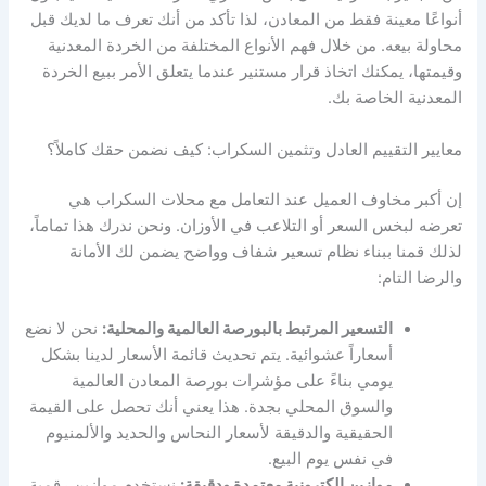
أنواعًا معينة فقط من المعادن، لذا تأكد من أنك تعرف ما لديك قبل
محاولة بيعه. من خلال فهم الأنواع المختلفة من الخردة المعدنية
وقيمتها، يمكنك اتخاذ قرار مستنير عندما يتعلق الأمر ببيع الخردة
المعدنية الخاصة بك.
معايير التقييم العادل وتثمين السكراب: كيف نضمن حقك كاملاً؟
إن أكبر مخاوف العميل عند التعامل مع محلات السكراب هي
تعرضه لبخس السعر أو التلاعب في الأوزان. ونحن ندرك هذا تماماً،
لذلك قمنا ببناء نظام تسعير شفاف وواضح يضمن لك الأمانة
والرضا التام:
التسعير المرتبط بالبورصة العالمية والمحلية:
نحن لا نضع
أسعاراً عشوائية. يتم تحديث قائمة الأسعار لدينا بشكل
يومي بناءً على مؤشرات بورصة المعادن العالمية
والسوق المحلي بجدة. هذا يعني أنك تحصل على القيمة
الحقيقية والدقيقة لأسعار النحاس والحديد والألمنيوم
في نفس يوم البيع.
موازين إلكترونية معتمدة ودقيقة:
نستخدم موازين رقمية