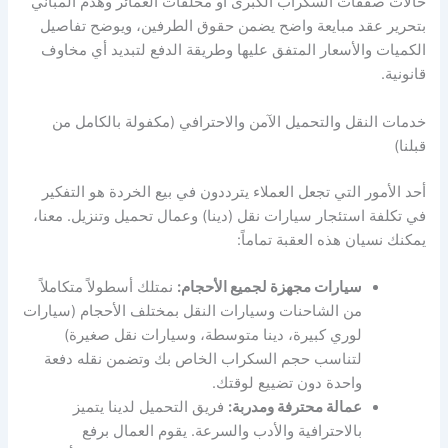
حالات صفقات السكراب الكبرى أو مخلفات العمائر وهدم المباني
بتحرير عقد مبايعة واضح يضمن حقوق الطرفين، ويوضح تفاصيل
الكميات والأسعار المتفق عليها وطريقة الدفع لتبديد أي مخاوف
قانونية.
خدمات النقل والتحميل الآمن والاحترافي (مكفولة بالكامل من
قبلنا)
أحد الأمور التي تجعل العملاء يترددون في بيع الخردة هو التفكير
في تكلفة استئجار سيارات نقل (دينا) وعمال تحميل وتنزيل. معنا،
يمكنك نسيان هذه العقبة تماماً:
سيارات مجهزة لجميع الأحجام:
نمتلك أسطولاً متكاملاً
من الشاحنات وسيارات النقل بمختلف الأحجام (سيارات
لوري كبيرة، دينا متوسطة، وسيارات نقل صغيرة)
لتناسب حجم السكراب الخاص بك وتضمن نقله دفعة
واحدة دون تضييع لوقتك.
عمالة محترفة ومدربة:
فريق التحميل لدينا يتميز
بالاحترافية والأدب والسرعة. يقوم العمال برفع