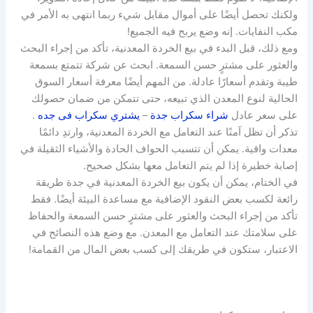
ولكنك تحصل أيضًا على أموال مقابل شيء ربما انتهى به الأمر في
مكب النفايات. إنه وضع يربح فيه الجميع!
ومع ذلك، قبل البدء في بيع الخردة المعدنية، تأكد من إجراء البحث
والعثور على مشترٍ حسن السمعة. ابحث عن شركة تتمتع بسمعة
طيبة وتقدم أسعارًا عادلة. من المهم أيضًا معرفة أسعار السوق
الحالية لنوع المعدن الذي تبيعه، حتى تتمكن من ضمان حصولك
على سعر عادل
شراء سكراب جدة
–
يشتري سكراب فى جده
.
تذكر أن تظل آمنًا عند التعامل مع الخردة المعدنية، وارتدِ دائمًا
معدات واقية. يمكن أن تتسبب الحواف الحادة والأشياء الثقيلة في
إصابة خطيرة إذا لم يتم التعامل معها بشكل صحيح.
في الختام، يمكن أن يكون بيع الخردة المعدنية في جدة طريقة
رائعة لكسب بعض النقود الإضافية مع مساعدة البيئة أيضًا. فقط
تأكد من إجراء البحث والعثور على مشترٍ حسن السمعة والحفاظ
على سلامتك عند التعامل مع المعدن. مع وضع هذه النصائح في
الاعتبار، ستكون في طريقك إلى كسب بعض المال من القمامة!