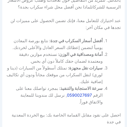
بالكامل. للمزيد من التفاصيل حول تعاقداتنا وطلب عروض الأسعار
الرسمية للشركاتلماذا نحن أفضل محل شراء سكراب بجدة؟
عند اختيارك للتعامل معنا، فإنك تضمن الحصول على مميزات لن
تجدها في مكان آخر:
أفضل أسعار السكراب في جدة:
نتابع بورصة المعادن
يومياً لنضمن إعطائك السعر العادل والأعلى لخردتك.
أمانة ومصداقية في الوزن:
نستخدم موازين دقيقة
ومعتمدة لضمان حقك كاملاً دون أي بخس.
سيارات نقل مجهزة:
نمتلك أسطولاً من السيارات (دينا و
لوري) لنقل السكراب من موقعك مجاناً ودون أي تكاليف
إضافية عليك.
سرعة الاستجابة والتنفيذ:
بمجرد تواصلك معنا على
الرقم
0590027697
, نرسل لك مندوبنا للمعاينة
والاتفاق فوراً.
احصل على نقود مقابل القمامة الخاصة بك: بيع الخردة المعدنية
في جدة