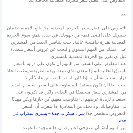
التفاوض على أفضل سعر للخردة المعدنية الخاصة بك
يعد
التفاوض على أفضل سعر للخردة المعدنية أمرًا بالغ الأهمية لضمان
حصولك على أقصى قيمة من جهودك. في جدة، يتمتع سوق الخردة
المعدنية بقدرة تنافسية عالية، حيث يتنافس العديد من المشترين
على عملك. من المهم التسوق والبحث عن عروض أسعار متعددة
قبل أن تقرر بيع الخردة المعدنية للمشتري.
عند التفاوض على السعر، من المهم أن تكون على دراية بأسعار
السوق الحالية لنوع المعدن الذي تبيعه. بهذه الطريقة، يمكنك اتخاذ
قرار مستنير بشأن ما إذا كان السعر المعروض عادلاً أم لا.
يجب أيضًا أن تكون مستعدًا للمساومة على السعر. سيقدم العديد
من المشترين سعرًا منخفضًا في البداية، ولكن قد يكونون على
استعداد لزيادة عرضهم إذا تفاوضت معهم. كن حازمًا ولكن مهذبًا
في مفاوضاتك، ولا تخف من المغادرة إذا شعرت أن السعر
المعروض منخفض جدًا
شراء سكراب جدة
–
يشتري سكراب فى
جده
.
من المهم أيضًا أن تضع في اعتبارك أن حالة وجودة الخردة