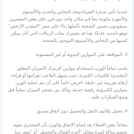
عندما تأتي سيارة الشراء وتجد النحاس والحديد والألمنيوم
والأجهزة مكومة معاً في مكان واحد دون فرز، فإن بعض المشترين
سيقومون بتثمين الشحنة بأكملها بناءً على سعر “المعدن الأرخص”
(وهو الحديد عادةً). هذا قد يخسرك مئات الريالات التي كان يمكن
كسبها من النحاس والألمنيوم الموجود بالشحنة.
3. الموافقة على الموازين اليدوية أو غير المضمونة
تجنب تماماً الوزن باستخدام موازين الزنبرك (الميزان المعلق
التقليدي) للكميات الكبيرة، حيث يسهل التلاعب بقرائتها أو قراءة
أرقام تقريبية غير دقيقة. احرص دائماً على أن تتم عملية الوزن
بموازين إلكترونية رقمية حديثة، وتأكد من تصفير الميزان تماماً قبل
وضع السكراب عليه.
4. تحمل تكاليف النقل والتحميل دون اتفاق مسبق
يتفاجأ بعض العملاء بعد إتمام الاتفاق والوزن بأن المشتري يقوم
بخصم مبالغ كبيرة مقابل “أجرة العمال والتحميل” أو “سعر دينا